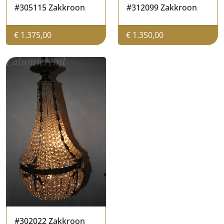
#305115 Zakkroon
#312099 Zakkroon
€
1.375,00
€
1.350,00
#302022 Zakkroon